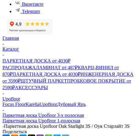
Вконтакте
Telegram
Главная
-
Каталог
-
ПАРКЕТНАЯ ДОСКА от 4030₽
РАСПРОДАЖА
ЛАМИНАТ от 487₽
КВАРЦ-ВИНИЛ от
870₽
ПАРКЕТНАЯ ДОСКА от 4030₽
ИНЖЕНЕРНАЯ ДОСКА
от 3590₽
ШТУЧНЫЙ ПАРКЕТ
ПРОБКОВОЕ ПОКРЫТИЕ от
2590₽
АКСЕССУАРЫ
-
Upofloor
Focus Floor
Karelia
Upofloor
Дубовый Яръ
-
Паркетная доска Upofloor 3-х полосная
Паркетная доска Upofloor 1-полосная
-
Паркетная доска Upofloor Oak Starlight 3S / Оук Старлайт 3S
Поделиться