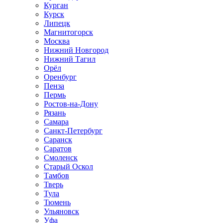
Курган
Курск
Липецк
Магнитогорск
Москва
Нижний Новгород
Нижний Тагил
Орёл
Оренбург
Пенза
Пермь
Ростов‑на‑Дону
Рязань
Самара
Санкт‑Петербург
Саранск
Саратов
Смоленск
Старый Оскол
Тамбов
Тверь
Тула
Тюмень
Ульяновск
Уфа