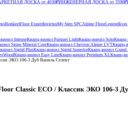
РКЕТНАЯ ДОСКА от 4030₽
ИНЖЕНЕРНАЯ ДОСКА от 3590₽
rgo
Bonkeel
Floor Expert
Invictus
My Step SPC
Alpine Floor
Legend
Icon
винил Intense
Кварц-винил Parquet Light
Кварц-винил Solo
Кварц-
инил Stone Mineral Core
Кварц-винил Chevron Alpine LVT
Кварц-в
винил Sigrid Plus
Кварц-винил Sigrid Superior
Кварц-винил Grand 
eoWood
Кварц-винил Easy Line
Кварц-винил Premium XL
Кварц-в
ассик ЭКО 106-3 Дуб Ваниль Селект
loor Classic ЕСО / Классик ЭКО 106-3 Д