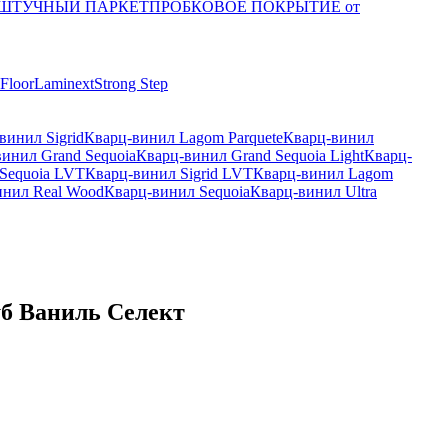
ШТУЧНЫЙ ПАРКЕТ
ПРОБКОВОЕ ПОКРЫТИЕ от
 Floor
Laminext
Strong Step
винил Sigrid
Кварц-винил Lagom Parquete
Кварц-винил
инил Grand Sequoia
Кварц-винил Grand Sequoia Light
Кварц-
Sequoia LVT
Кварц-винил Sigrid LVT
Кварц-винил Lagom
инил Real Wood
Кварц-винил Sequoia
Кварц-винил Ultra
уб Ваниль Селект