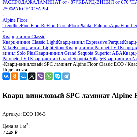
РАСПРОДАЖА
ЛАМИНАТ от 487₽
КВАРЦ-ВИНИЛ от 870₽
ПА
2590₽
АКСЕССУАРЫ
-
Alpine Floor
Trendline
Fine Floor
ReFloor
CronaFloor
Planker
Falquon
AquaFloor
Pe
-
Кварц-винил Classic
Кварц-винил Classic Light
Кварц-винил Expressive Parquet
Кварц-
Vakre
Кварц-винил Light Stone
Кварц-винил Parquet LVT
Кварц-в
винил Solo Plus
Кварц-винил Grand Sequoia Superior ABA
Кварц-
Parquete LVT
Кварц-винил Grand Sequoia Village
Кварц-винил N
-
Кварц-виниловый SPC ламинат Alpine Floor Classic ЕСО / Кл
Поделиться
Кварц-виниловый SPC ламинат Alpine F
Артикул:
ЕСО 106-3
2
Цена за 1 м
:
2 448 ₽