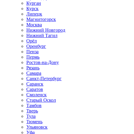
Курган
Курск
Липецк
Магнитогорск
Москва
Нижний Новгород
Нижний Тагил
Орёл
Оренбург
Пенза
Пермь
Ростов‑на‑Дону
Рязань
Самара
Санкт‑Петербург
Саранск
Саратов
Смоленск
Старый Оскол
Тамбов
Тверь
Тула
Тюмень
Ульяновск
Уфа