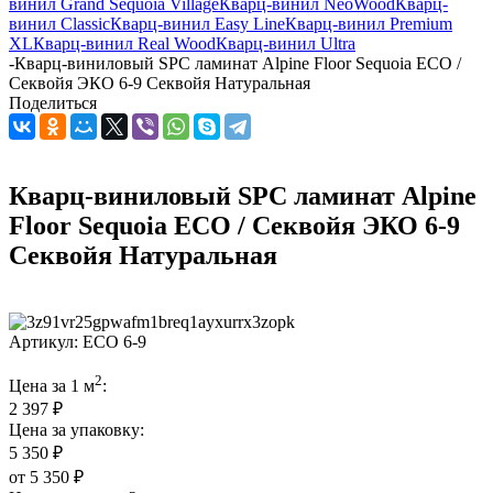
винил Grand Sequoia Village
Кварц-винил NeoWood
Кварц-
винил Classic
Кварц-винил Easy Line
Кварц-винил Premium
XL
Кварц-винил Real Wood
Кварц-винил Ultra
-
Кварц-виниловый SPC ламинат Alpine Floor Sequoia ЕСО /
Секвойя ЭКО 6-9 Секвойя Натуральная
Поделиться
Кварц-виниловый SPC ламинат Alpine
Floor Sequoia ЕСО / Секвойя ЭКО 6-9
Секвойя Натуральная
Артикул:
ЕСО 6-9
2
Цена за 1 м
:
2 397 ₽
Цена за упаковку:
5 350 ₽
от
5 350 ₽