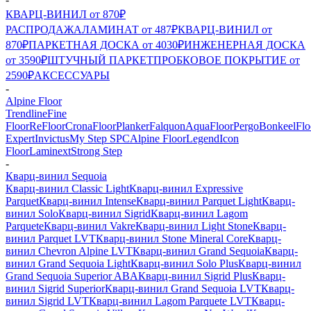
КВАРЦ-ВИНИЛ от 870₽
РАСПРОДАЖА
ЛАМИНАТ от 487₽
КВАРЦ-ВИНИЛ от
870₽
ПАРКЕТНАЯ ДОСКА от 4030₽
ИНЖЕНЕРНАЯ ДОСКА
от 3590₽
ШТУЧНЫЙ ПАРКЕТ
ПРОБКОВОЕ ПОКРЫТИЕ от
2590₽
АКСЕССУАРЫ
-
Alpine Floor
Trendline
Fine
Floor
ReFloor
CronaFloor
Planker
Falquon
AquaFloor
Pergo
Bonkeel
Flo
Expert
Invictus
My Step SPC
Alpine Floor
Legend
Icon
Floor
Laminext
Strong Step
-
Кварц-винил Sequoia
Кварц-винил Classic Light
Кварц-винил Expressive
Parquet
Кварц-винил Intense
Кварц-винил Parquet Light
Кварц-
винил Solo
Кварц-винил Sigrid
Кварц-винил Lagom
Parquete
Кварц-винил Vakre
Кварц-винил Light Stone
Кварц-
винил Parquet LVT
Кварц-винил Stone Mineral Core
Кварц-
винил Chevron Alpine LVT
Кварц-винил Grand Sequoia
Кварц-
винил Grand Sequoia Light
Кварц-винил Solo Plus
Кварц-винил
Grand Sequoia Superior ABA
Кварц-винил Sigrid Plus
Кварц-
винил Sigrid Superior
Кварц-винил Grand Sequoia LVT
Кварц-
винил Sigrid LVT
Кварц-винил Lagom Parquete LVT
Кварц-