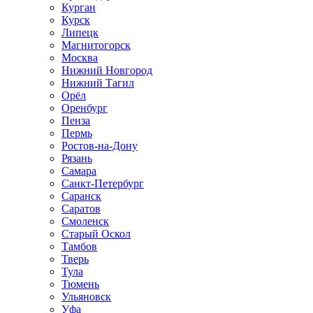
Курган
Курск
Липецк
Магнитогорск
Москва
Нижний Новгород
Нижний Тагил
Орёл
Оренбург
Пенза
Пермь
Ростов‑на‑Дону
Рязань
Самара
Санкт‑Петербург
Саранск
Саратов
Смоленск
Старый Оскол
Тамбов
Тверь
Тула
Тюмень
Ульяновск
Уфа