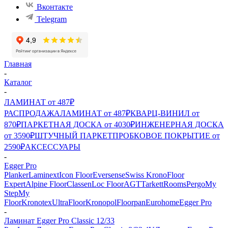
Вконтакте
Telegram
Главная
-
Каталог
-
ЛАМИНАТ от 487₽
РАСПРОДАЖА
ЛАМИНАТ от 487₽
КВАРЦ-ВИНИЛ от
870₽
ПАРКЕТНАЯ ДОСКА от 4030₽
ИНЖЕНЕРНАЯ ДОСКА
от 3590₽
ШТУЧНЫЙ ПАРКЕТ
ПРОБКОВОЕ ПОКРЫТИЕ от
2590₽
АКСЕССУАРЫ
-
Egger Pro
Planker
Laminext
Icon Floor
Eversense
Swiss Krono
Floor
Expert
Alpine Floor
Classen
Loc Floor
AGT
Tarkett
Rooms
Pergo
My
Step
My
Floor
Kronotex
UltraFloor
Kronopol
Floorpan
Eurohome
Egger Pro
-
Ламинат Egger Pro Classic 12/33