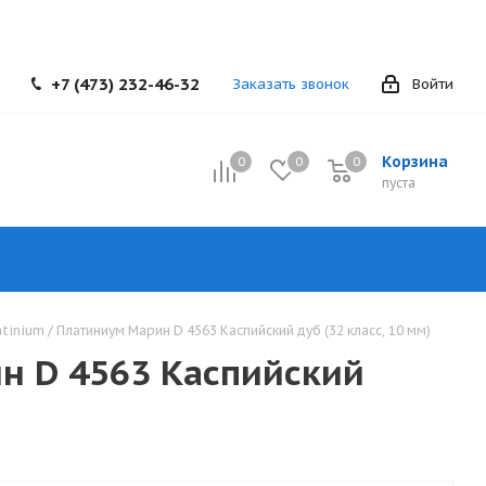
+7 (473) 232-46-32
Заказать звонок
Войти
Корзина
0
0
0
0
пуста
tinium / Платиниум Марин D 4563 Каспийский дуб (32 класс, 10 мм)
ин D 4563 Каспийский