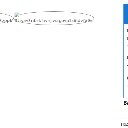
В
Под