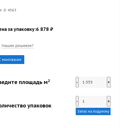
л:
D 4563
6 878 ₽
ена за упаковку:
Нашли дешевле?
С монтажом
2
ведите площадь м
-
+
-
+
оличество упаковок
Запас на подрезку