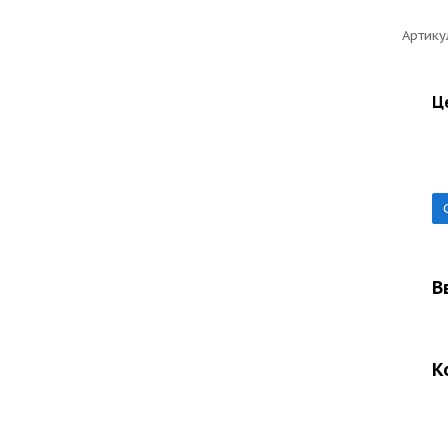
Артику
Ц
В
К