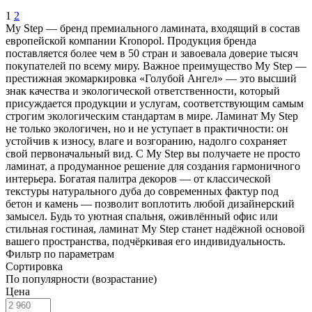
1
2
My Step — бренд премиального ламината, входящий в состав
европейской компании Kronopol. Продукция бренда
поставляется более чем в 50 стран и завоевала доверие тысяч
покупателей по всему миру. Важное преимущество My Step —
престижная экомаркировка «Голубой Ангел» — это высший
знак качества и экологической ответственности, который
присуждается продукции и услугам, соответствующим самым
строгим экологическим стандартам в мире. Ламинат My Step
не только экологичен, но и не уступает в практичности: он
устойчив к износу, влаге и возгоранию, надолго сохраняет
свой первоначальный вид. С My Step вы получаете не просто
ламинат, а продуманное решение для создания гармоничного
интерьера. Богатая палитра декоров — от классической
текстуры натурального дуба до современных фактур под
бетон и камень — позволит воплотить любой дизайнерский
замысел. Будь то уютная спальня, оживлённый офис или
стильная гостиная, ламинат My Step станет надёжной основой
вашего пространства, подчёркивая его индивидуальность.
Фильтр по параметрам
Сортировка
По популярности (возрастание)
Цена