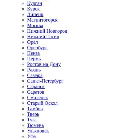
Курган
Курск
Липецк
Магнитогорск
Москва
Нижний Новгород
Нижний Тагил
Орёл
Оренбург
Пенза
Пермь
Ростов‑на‑Дону
Рязань
Самара
Санкт‑Петербург
Саранск
Саратов
Смоленск
Старый Оскол
Тамбов
Тверь
Тула
Тюмень
Ульяновск
Уфа