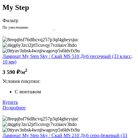
My Step
Фильтр
По умолчанию
Ламинат My Step Sky / Скай MS 510 Дуб песочный (33 класс,
10 мм)
2
3 590
₽/м
Условия покупки:
С монтажом
Купить
Подробнее
Ламинат My Step Sky / Скай MS 210 Дуб серо-бежевый (33