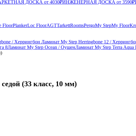
РКЕТНАЯ ДОСКА от 4030₽
ИНЖЕНЕРНАЯ ДОСКА от 3590₽
e Floor
Planker
Loc Floor
AGT
Tarkett
Rooms
Pergo
My Step
My Floor
Kr
gbone / Херрингбон
Ламинат My Step Herringbone 12 / Херрингбо
га 8
Ламинат My Step Ocean / Оушен
Ламинат My Step Terra Aqua 
)
седой (33 класс, 10 мм)