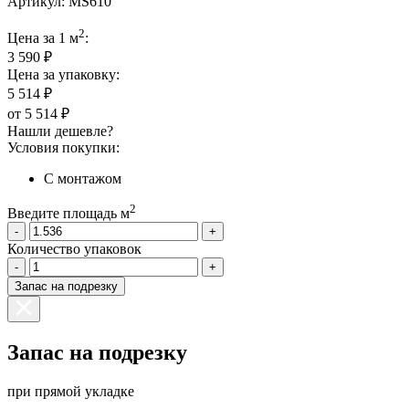
Артикул:
MS610
2
Цена за 1 м
:
3 590 ₽
Цена за упаковку:
5 514 ₽
от
5 514 ₽
Нашли дешевле?
Условия покупки:
С монтажом
2
Введите площадь м
-
+
Количество упаковок
-
+
Запас на подрезку
Запас на подрезку
при прямой укладке