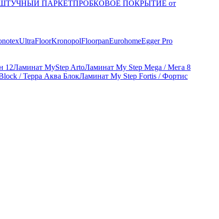
ШТУЧНЫЙ ПАРКЕТ
ПРОБКОВОЕ ПОКРЫТИЕ от
onotex
UltraFloor
Kronopol
Floorpan
Eurohome
Egger Pro
н 12
Ламинат MyStep Arto
Ламинат My Step Mega / Мега 8
Block / Терра Аква Блок
Ламинат My Step Fortis / Фортис