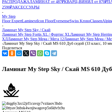
РАСПРОДАЖА
ЛАМИНАТ от 487₽
КВАРЦ-ВИНИЛ от 870₽
ПА
2590₽
АКСЕССУАРЫ
-
My Step
Floor Expert
Laminext
Icon Floor
Eversense
Swiss Krono
Classen
Alpin
-
Ламинат My Step Sky / Скай
Ламинат My Step Fortis XL / Фортис XL
Ламинат My Step Herrin
ХЛ
Ламинат My Step Mega / Мега 12
Ламинат My Step Mega / Ме
-
Ламинат My Step Sky / Скай MS 610 Дуб седой (33 класс, 10 мм
Поделиться
Ламинат My Step Sky / Скай MS 610 Дуб 