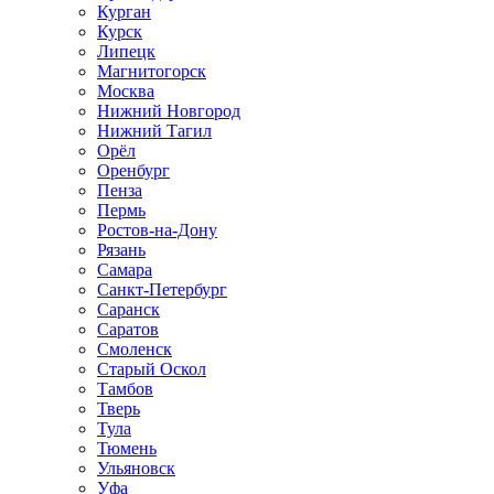
Курган
Курск
Липецк
Магнитогорск
Москва
Нижний Новгород
Нижний Тагил
Орёл
Оренбург
Пенза
Пермь
Ростов‑на‑Дону
Рязань
Самара
Санкт‑Петербург
Саранск
Саратов
Смоленск
Старый Оскол
Тамбов
Тверь
Тула
Тюмень
Ульяновск
Уфа