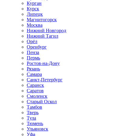
Курган
Курск
Липецк
Магнитогорск
Москва
Нижний Новгород
Нижний Тагил
Орёл
Оренбург
Пенза
Пермь
Ростов‑на‑Дону
Рязань
Самара
Санкт‑Петербург
Саранск
Саратов
Смоленск
Старый Оскол
Тамбов
Тверь
Тула
Тюмень
Ульяновск
Уфа