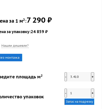
7 290 ₽
2
ена за 1 м
:
24 859 ₽
ена за упаковку:
Нашли дешевле?
Без монтажа
2
ведите площадь м
-
+
-
+
оличество упаковок
Запас на подрезку