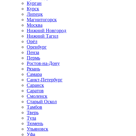
Курган
Курск
Липецк
Магнитогорск
Москва
Нижний Новгород
Нижний Тагил
Орёл
Оренбург
Пенза
Пермь
Ростов‑на‑Дону
Рязань
Самара
Санкт‑Петербург
Саранск
Саратов
Смоленск
Старый Оскол
Тамбов
Тверь
Тула
Тюмень
Ульяновск
Уфа