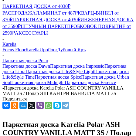
ПАРКЕТНАЯ ДОСКА от 4030₽
РАСПРОДАЖА
ЛАМИНАТ от 487₽
КВАРЦ-ВИНИЛ от
870₽
ПАРКЕТНАЯ ДОСКА от 4030₽
ИНЖЕНЕРНАЯ ДОСКА
от 3590₽
ШТУЧНЫЙ ПАРКЕТ
ПРОБКОВОЕ ПОКРЫТИЕ от
2590₽
АКСЕССУАРЫ
-
Karelia
Focus Floor
Karelia
Upofloor
Дубовый Яръ
-
Паркетная доска Polar
Паркетная доска Dawn
Паркетная доска Impressio
Паркетная
доска Libra
Паркетная доска Life&Style Light
Паркетная доска
Life&Style Time
Паркетная доска Spice
Паркетная доска Urban
Soul
Паркетная доска Midnight
Паркетная доска Essence
-
Паркетная доска Karelia Polar ASH COUNTRY VANILLA
MATT 3S / Полар ЭШ КАНТРИ ВАНИЛЛА МАТТ 3S
Поделиться
Паркетная доска Karelia Polar ASH
COUNTRY VANILLA MATT 3S / Полар