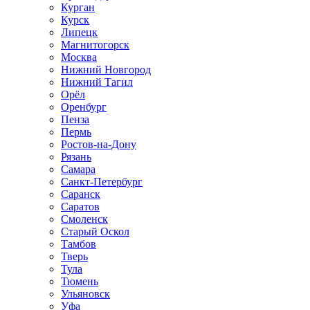
Курган
Курск
Липецк
Магнитогорск
Москва
Нижний Новгород
Нижний Тагил
Орёл
Оренбург
Пенза
Пермь
Ростов‑на‑Дону
Рязань
Самара
Санкт‑Петербург
Саранск
Саратов
Смоленск
Старый Оскол
Тамбов
Тверь
Тула
Тюмень
Ульяновск
Уфа