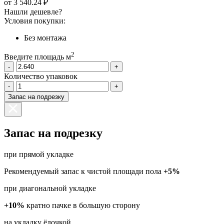
от
3 540.24 ₽
Нашли дешевле?
Условия покупки:
Без монтажа
2
Введите площадь м
-
+
Количество упаковок
-
+
Запас на подрезку
Запас на подрезку
при прямой укладке
Рекомендуемый запас к чистой площади пола
+5%
при диагональной укладке
+10%
кратно пачке в большую сторону
на укладку ёлочкой