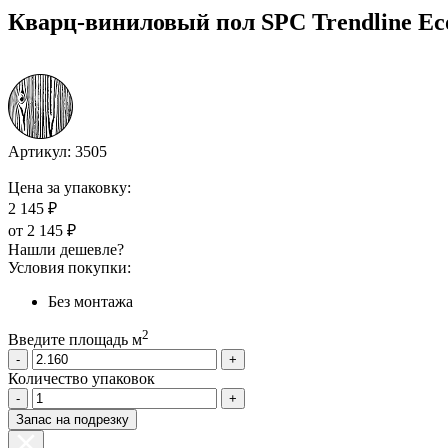
Кварц-виниловый пол SPC Trendline Ec
Артикул:
3505
Цена за упаковку:
2 145 ₽
от
2 145 ₽
Нашли дешевле?
Условия покупки:
Без монтажа
2
Введите площадь м
-
+
Количество упаковок
-
+
Запас на подрезку