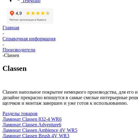
Telegram
Главная
-
Справочная информация
-
Производители
-
Classen
Classen
Classen напольное покрытие немецкого производства, для его
дизайне прекрасно впишутся в самые смелые интерьерные решен
щелчков и монтаж завершен и уже готов к использованию.
Разделы товаров
Ламинат Classen 832-4 WR
6
Ламинат Classen Adventure
6
Ламинат Classen Ambience 4V WR
5
Ламинат Classen Brush 4V WR
3