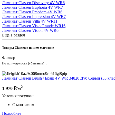
Ламинат Classen Discovery 4V WR
6
Ламинат Classen Euphoria 4V WR
7
Ламинат Classen Freedom 4V WR
6
Ламинат Classen Impression 4V WR
7
Ламинат Classen Villa 4V WR
11
Ламинат Classen Visio Grande WR
16
Ламинат Classen Vision 4V WR
6
Ещё 1 раздел
Товары Classen в нашем магазине
Фильтр
По популярности (убывание)
Ламинат Classen Brush / Браш 4V WR 34820 Дуб Серый (33 клас
2
1 970
₽/м
Условия покупки:
С монтажом
Подробнее