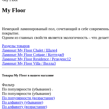
My Floor
Немецкий ламинированый пол, сочетающий в себе современные 
покрытие.
Одним из главных свойств является экологичность – что делает
Разделы товаров
Ламинат My Floor Chalet / Шале
4
Ламинат My Floor Cottage / Коттедж
9
Ламинат My Floor Residence / Резиденс
12
Ламинат My Floor Villa / Вилла
3
Товары My Floor в нашем магазине
Фильтр
По популярности (убывание)
По популярности (убывание)
По популярности (возрастание)
По алфавиту (убывание)
По алфавиту (возрастание)