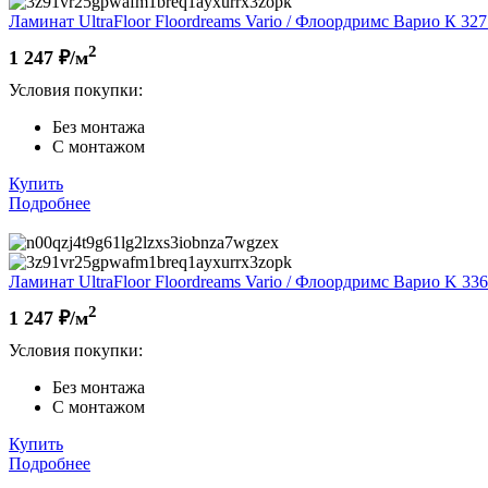
Ламинат UltraFloor Floordreams Vario / Флоордримс Варио К 327
2
1 247
₽/м
Условия покупки:
Без монтажа
С монтажом
Купить
Подробнее
Ламинат UltraFloor Floordreams Vario / Флоордримс Варио K 336
2
1 247
₽/м
Условия покупки:
Без монтажа
С монтажом
Купить
Подробнее