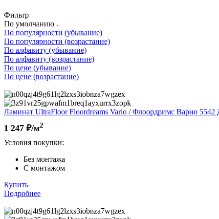
Фильтр
По умолчанию
По популярности (убывание)
По популярности (возрастание)
По алфавиту (убывание)
По алфавиту (возрастание)
По цене (убывание)
По цене (возрастание)
Ламинат UltraFloor Floordreams Vario / Флоордримс Варио 5542 
2
1 247
₽/м
Условия покупки:
Без монтажа
С монтажом
Купить
Подробнее