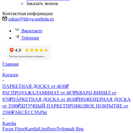
Заказать звонок
Контактная информация
zakaz@ideya-parketa.ru
Вконтакте
Telegram
Главная
-
Каталог
-
ПАРКЕТНАЯ ДОСКА от 4030₽
РАСПРОДАЖА
ЛАМИНАТ от 487₽
КВАРЦ-ВИНИЛ от
870₽
ПАРКЕТНАЯ ДОСКА от 4030₽
ИНЖЕНЕРНАЯ ДОСКА
от 3590₽
ШТУЧНЫЙ ПАРКЕТ
ПРОБКОВОЕ ПОКРЫТИЕ от
2590₽
АКСЕССУАРЫ
-
Karelia
Focus Floor
Karelia
Upofloor
Дубовый Яръ