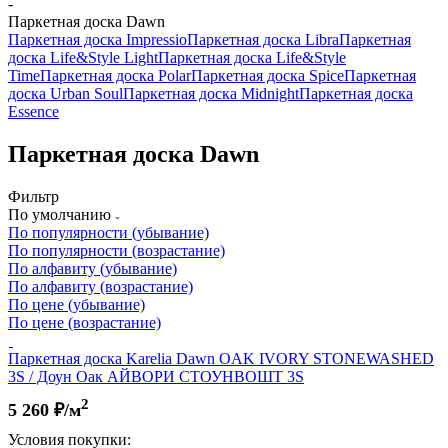
-
Паркетная доска Dawn
Паркетная доска Impressio
Паркетная доска Libra
Паркетная
доска Life&Style Light
Паркетная доска Life&Style
Time
Паркетная доска Polar
Паркетная доска Spice
Паркетная
доска Urban Soul
Паркетная доска Midnight
Паркетная доска
Essence
Паркетная доска Dawn
Фильтр
По умолчанию
По популярности (убывание)
По популярности (возрастание)
По алфавиту (убывание)
По алфавиту (возрастание)
По цене (убывание)
По цене (возрастание)
Паркетная доска Karelia Dawn OAK IVORY STONEWASHED
3S / Доун Оак АЙВОРИ СТОУНВОШТ 3S
2
5 260
₽/м
Условия покупки: