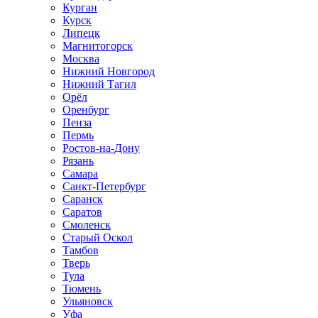
Курган
Курск
Липецк
Магнитогорск
Москва
Нижний Новгород
Нижний Тагил
Орёл
Оренбург
Пенза
Пермь
Ростов‑на‑Дону
Рязань
Самара
Санкт‑Петербург
Саранск
Саратов
Смоленск
Старый Оскол
Тамбов
Тверь
Тула
Тюмень
Ульяновск
Уфа