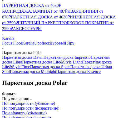
ПАРКЕТНАЯ ДОСКА от 4030₽
РАСПРОДАЖА
ЛАМИНАТ от 487₽
КВАРЦ-ВИНИЛ от
870₽
ПАРКЕТНАЯ ДОСКА от 4030₽
ИНЖЕНЕРНАЯ ДОСКА
от 3590₽
ШТУЧНЫЙ ПАРКЕТ
ПРОБКОВОЕ ПОКРЫТИЕ от
2590₽
АКСЕССУАРЫ
-
Karelia
Focus Floor
Karelia
Upofloor
Дубовый Яръ
-
Паркетная доска Polar
Паркетная доска Dawn
Паркетная доска Impressio
Паркетная
доска Libra
Паркетная доска Life&Style Light
Паркетная доска
Life&Style Time
Паркетная доска Spice
Паркетная доска Urban
Soul
Паркетная доска Midnight
Паркетная доска Essence
Паркетная доска Polar
Фильтр
По умолчанию
По популярности (убывание)
По популярности (возрастание)
По алфавиту (убывание)
По алфавиту (возрастание)