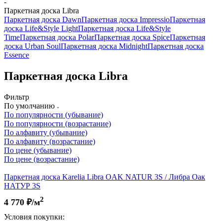
-
Паркетная доска Libra
Паркетная доска Dawn
Паркетная доска Impressio
Паркетная
доска Life&Style Light
Паркетная доска Life&Style
Time
Паркетная доска Polar
Паркетная доска Spice
Паркетная
доска Urban Soul
Паркетная доска Midnight
Паркетная доска
Essence
Паркетная доска Libra
Фильтр
По умолчанию
По популярности (убывание)
По популярности (возрастание)
По алфавиту (убывание)
По алфавиту (возрастание)
По цене (убывание)
По цене (возрастание)
Паркетная доска Karelia Libra OAK NATUR 3S / Либра Оак
НАТУР 3S
2
4 770
₽/м
Условия покупки: