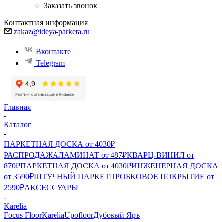
Заказать звонок
Контактная информация
zakaz@ideya-parketa.ru
Вконтакте
Telegram
Главная
-
Каталог
-
ПАРКЕТНАЯ ДОСКА от 4030₽
РАСПРОДАЖА
ЛАМИНАТ от 487₽
КВАРЦ-ВИНИЛ от
870₽
ПАРКЕТНАЯ ДОСКА от 4030₽
ИНЖЕНЕРНАЯ ДОСКА
от 3590₽
ШТУЧНЫЙ ПАРКЕТ
ПРОБКОВОЕ ПОКРЫТИЕ от
2590₽
АКСЕССУАРЫ
-
Karelia
Focus Floor
Karelia
Upofloor
Дубовый Яръ